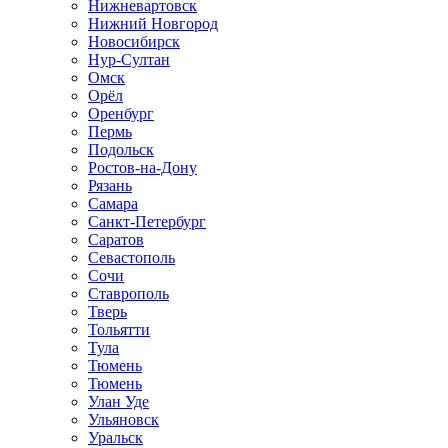
Нижневартовск
Нижний Новгород
Новосибирск
Нур-Султан
Омск
Орёл
Оренбург
Пермь
Подольск
Ростов-на-Дону
Рязань
Самара
Санкт-Петербург
Саратов
Севастополь
Сочи
Ставрополь
Тверь
Тольятти
Тула
Тюмень
Тюмень
Улан Уде
Ульяновск
Уральск