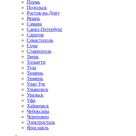
Пермь
Подольск
Ростов-на-Дону
Рязань
Самара
Санкт-Петербург
Саратов
Севастополь
Сочи
Ставрополь
Тверь
Тольятти
Тула
Тюмень
Тюмень
Улан Уде
Ульяновск
Уральск
Уфа
Хабаровск
Чебоксары
Череповец
Электросталь
Ярославль