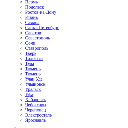
Пермь
Подольск
Ростов-на-Дону
Рязань
Самара
Санкт-Петербург
Саратов
Севастополь
Сочи
Ставрополь
Тверь
Тольятти
Тула
Тюмень
Тюмень
Улан Уде
Ульяновск
Уральск
Уфа
Хабаровск
Чебоксары
Череповец
Электросталь
Ярославль